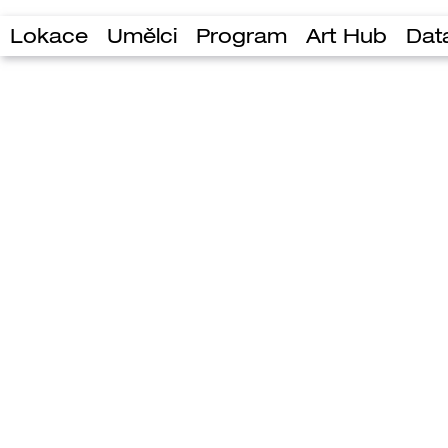
Lokace
Umělci
Program
Art Hub
Dat